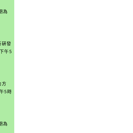
期為
新硏發
下午5
助方
午5時
期為