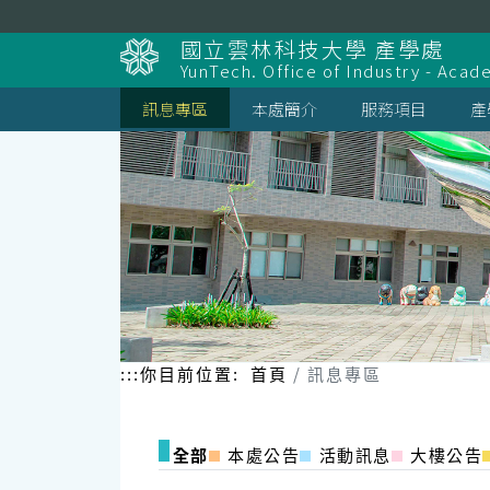
跳
到
國立雲林科技大學 產學處
主
YunTech. Office of Industry - Aca
要
內
訊息專區
本處簡介
服務項目
產
容
區
塊
:::
你目前位置:
首頁
訊息專區
全部
本處公告
活動訊息
大樓公告