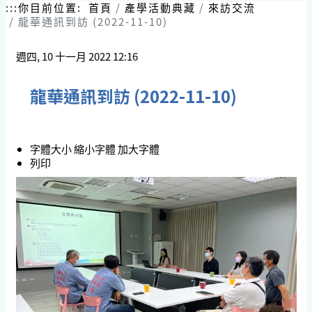
跳
:::
你目前位置:
首頁
產學活動典藏
來訪交流
到
龍華通訊到訪 (2022-11-10)
主
要
週四, 10 十一月 2022 12:16
內
容
區
龍華通訊到訪 (2022-11-10)
塊
字體大小
縮小字體
加大字體
列印