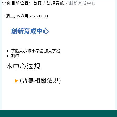
跳
:::
你目前位置:
首頁
法規資訊
創新育成中心
到
主
週二, 05 八月 2025 11:09
要
內
容
創新育成中心
區
塊
字體大小
縮小字體
加大字體
列印
本中心法規
►
(暫無相關法規)