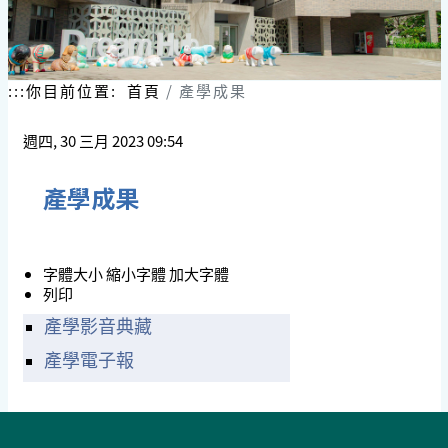
跳
到
主
要
內
:::
你目前位置:
首頁
產學成果
容
區
週四, 30 三月 2023 09:54
塊
產學成果
字體大小
縮小字體
加大字體
列印
產學影音典藏
產學電子報