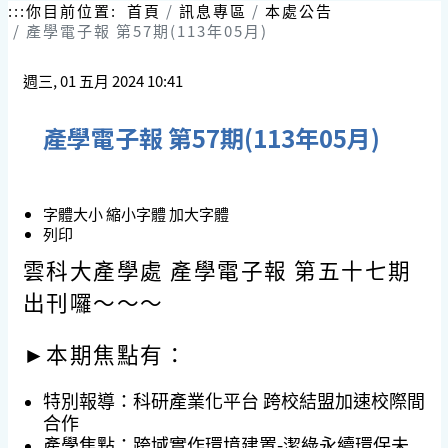
跳
:::
你目前位置:
首頁
訊息專區
本處公告
到
產學電子報 第57期(113年05月)
主
要
週三, 01 五月 2024 10:41
內
容
區
產學電子報 第57期(113年05月)
塊
字體大小
縮小字體
加大字體
列印
雲科大產學處 產學電子報 第五十七期
出刊囉～～～
►本期焦點有：
特別報導：
科研產業化平台 跨校結盟加速校際間
合作
產學焦點：
跨域實作環境建置-潔綠永續環保未