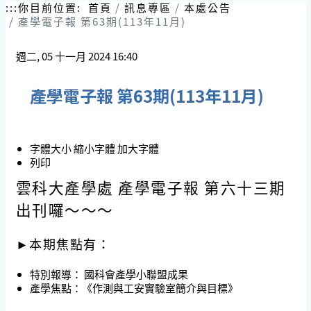
跳
:::
你目前位置:
首頁
訊息專區
本處公告
到
產學電子報 第63期(113年11月)
主
要
週二, 05 十一月 2024 16:40
內
容
區
產學電子報 第63期(113年11月)
塊
字體大小
縮小字體
加大字體
列印
雲科大產學處 產學電子報 第六十三期
出刊囉～～～
►本期焦點有：
特別報導：
國科會產學小聯盟成果
產學焦點：
《作測與工安實驗室簡介與目標》