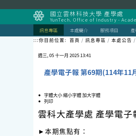
跳
到
國立雲林科技大學 產學處
主
YunTech. Office of Industry - Aca
要
內
訊息專區
本處簡介
服務項目
產
容
區
:::
你目前位置:
首頁
訊息專區
本處公告
塊
週三, 05 十一月 2025 13:41
產學電子報 第69期(114年11
字體大小
縮小字體
加大字體
列印
雲科大產學處 產學電子
►本期焦點有：