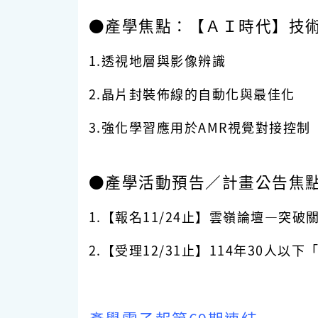
●產學焦點：【ＡＩ時代】技
1.透視地層與影像辨識
2.晶片封裝佈線的自動化與最佳化
3.強化學習應用於AMR視覺對接控制
●
產學活動預告／計畫公告焦
1.【報名11/24止】
雲嶺論壇—突破
2.【受理12/31止】114年30人