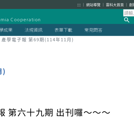
:::
網站導覽
雲科大首頁
創
demia Cooperation
學成果
法規資訊
表單下載
常見問答
產學電子報 第69期(114年11月)
月)
報 第六十九
期 出刊囉～～～