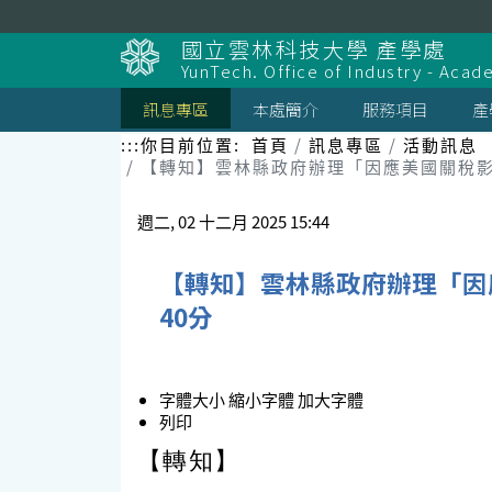
跳
到
國立雲林科技大學 產學處
主
YunTech. Office of Industry - Aca
要
內
訊息專區
本處簡介
服務項目
產
容
區
:::
你目前位置:
首頁
訊息專區
活動訊息
塊
【轉知】雲林縣政府辦理「因應美國關稅影
週二, 02 十二月 2025 15:44
【轉知】雲林縣政府辦理「因
40分
字體大小
縮小字體
加大字體
列印
【轉知】