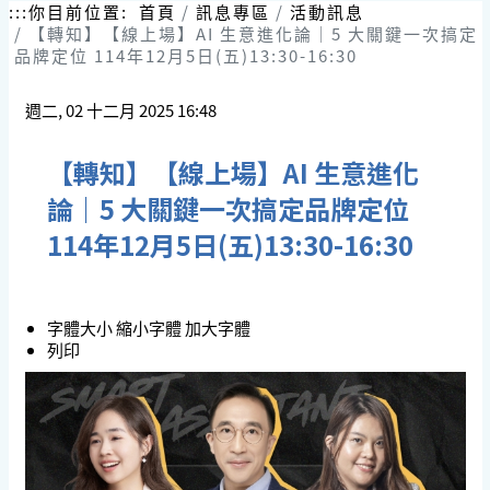
跳
:::
你目前位置:
首頁
訊息專區
活動訊息
到
【轉知】【線上場】AI 生意進化論｜5 大關鍵一次搞定
主
品牌定位 114年12月5日(五)13:30-16:30
要
內
週二, 02 十二月 2025 16:48
容
區
塊
【轉知】【線上場】AI 生意進化
論｜5 大關鍵一次搞定品牌定位
114年12月5日(五)13:30-16:30
字體大小
縮小字體
加大字體
列印