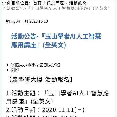
跳
:::
你目前位置:
首頁
訊息專區
活動訊息
到
活動公告-『玉山學者AI人工智慧應用講座』(全英文)
主
要
週三, 04 一月 2023 16:10
內
容
區
活動公告-『玉山學者AI人工智慧
塊
應用講座』(全英文)
字體大小
縮小字體
加大字體
列印
【產學研大樓-活動報名】
1.活動主題：『玉山學者AI人工智慧應
用講座』(全英文)
2.活動日期：2020.11.11(三)