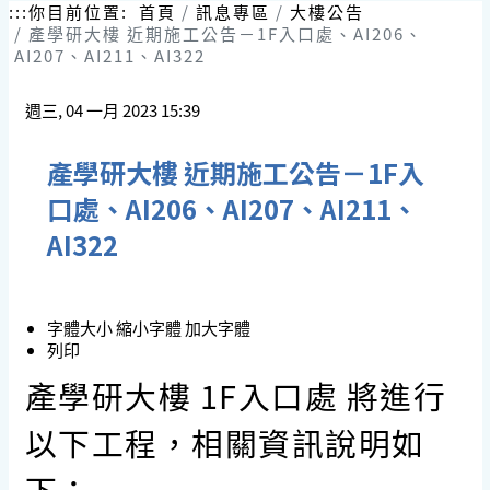
跳
:::
你目前位置:
首頁
訊息專區
大樓公告
到
產學研大樓 近期施工公告－1F入口處、AI206、
主
AI207、AI211、AI322
要
內
週三, 04 一月 2023 15:39
容
區
塊
產學研大樓 近期施工公告－1F入
口處、AI206、AI207、AI211、
AI322
字體大小
縮小字體
加大字體
列印
產學研大樓 1F入口處 將進行
以下工程，相關資訊說明如
下：