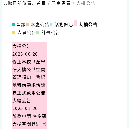
跳
:::
你目前位置:
首頁
訊息專區
大樓公告
到
主
要
全部
本處公告
活動訊息
大樓公告
內
容
人事公告
計畫公告
區
塊
大樓公告
2025-06-26
修正本校「產學
研大樓公共空間
管理須知」暨場
地租借需求洽談
表正式啟用公告
大樓公告
2025-01-20
敬邀申請 產學研
大樓空間進駐 書