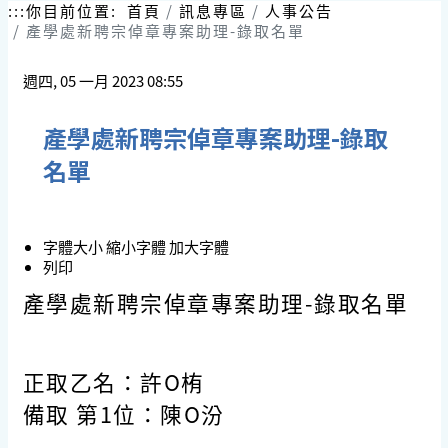
跳
:::
你目前位置:
首頁
訊息專區
人事公告
到
產學處新聘宗倬章專案助理-錄取名單
主
要
週四, 05 一月 2023 08:55
內
容
區
產學處新聘宗倬章專案助理-錄取
塊
名單
字體大小
縮小字體
加大字體
列印
產學處新聘宗倬章專案助理-錄取名單
正取乙名：許O栯
備取 第1位：陳O汾