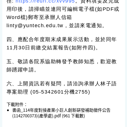
徑:
https://reurl.cc/xvv995
。資料填妥及完成
用印後，請掃瞄並連同可編輯電子檔(如PDF或
Word檔)郵寄至承辦人信箱
linty@yuntech.edu.tw，並請來電通知。
四、應配合年度期末成果展示活動，並於同年
11月30日前繳交結案報告(如附件四)。
五、敬請各院系協助轉發予教師知悉，歡迎教
師踴躍申請。
六、上開資訊若有疑問，請洽詢承辦人林子語
專案助理 (05-5342601分機2755)
下載附件：
書函_114年度對接產業小巨人創新硏發補助徵件公告
(1142700373)(產學處).pdf
(961 下載數)