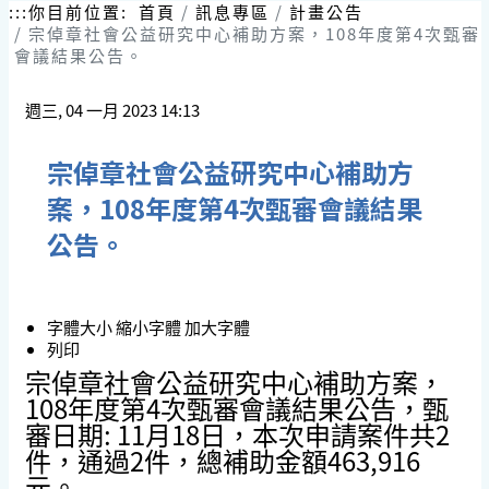
跳
:::
你目前位置:
首頁
訊息專區
計畫公告
到
宗倬章社會公益研究中心補助方案，108年度第4次甄審
主
會議結果公告。
要
內
週三, 04 一月 2023 14:13
容
區
塊
宗倬章社會公益研究中心補助方
案，108年度第4次甄審會議結果
公告。
字體大小
縮小字體
加大字體
列印
宗倬章社會公益研究中心補助方案，
108年度第4次甄審會議結果公告，甄
審日期: 11月18日，本次申請案件共2
件，通過2件，總補助金額463,916
元。