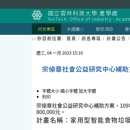
跳
到
國立雲林科技大學 產學處
主
YunTech. Office of Industry - Aca
要
內
訊息專區
本處簡介
服務項目
產
容
區
:::
你目前位置:
首頁
訊息專區
計畫公告
塊
週三, 04 一月 2023 15:10
宗倬章社會公益研究中心補助
字體大小
縮小字體
加大字體
列印
宗倬章社會公益研究中心補助方案，109
800,000元。
計畫名稱：家用型智能食物垃