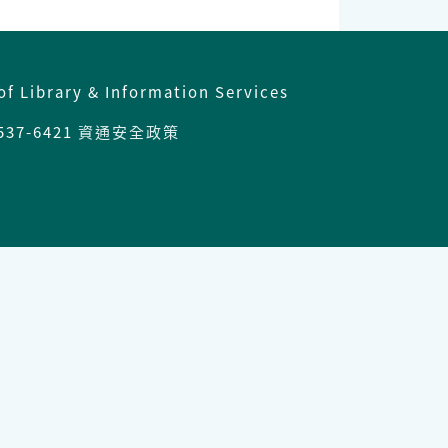
of Library & Information Services
537-6421
資通安全政策