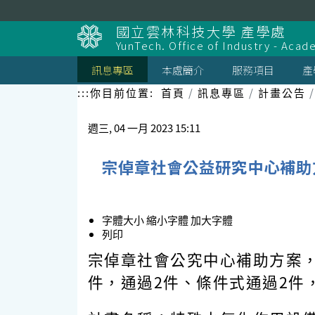
跳
到
國立雲林科技大學 產學處
主
YunTech. Office of Industry - Aca
要
內
訊息專區
本處簡介
服務項目
產
容
區
:::
你目前位置:
首頁
訊息專區
計畫公告
塊
週三, 04 一月 2023 15:11
宗倬章社會公益研究中心補助
字體大小
縮小字體
加大字體
列印
宗倬章社會公究中心補助方案，1
件，通過2件、條件式通過2件，總