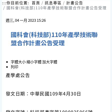
跳
:::
你目前位置:
首頁
訊息專區
計畫公告
到
國科會(科技部)110年產學技術聯盟合作計畫公告受理
主
要
週三, 04 一月 2023 15:26
內
容
區
國科會(科技部)110年產學技術聯
塊
盟合作計畫公告受理
字體大小
縮小字體
加大字體
列印
產學處公告
發文日期：中華民國109年4月30日