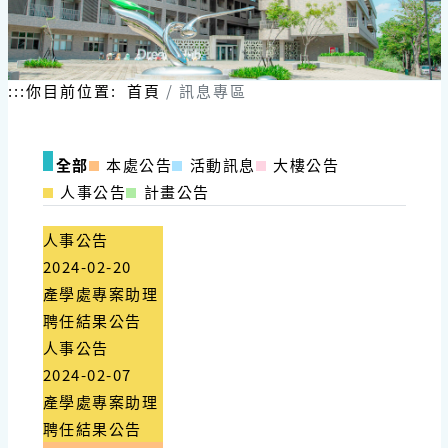
跳
到
主
要
內
:::
你目前位置:
首頁
訊息專區
容
區
塊
全部
本處公告
活動訊息
大樓公告
人事公告
計畫公告
人事公告
2024-02-20
產學處專案助理
聘任結果公告
人事公告
2024-02-07
產學處專案助理
聘任結果公告