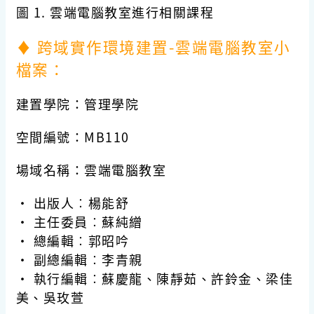
圖 1.
雲端電腦教室進行相關課程
♦
跨域實作環境建置-雲端電腦教室小
檔案：
建置學院
：管理學院
空間編號
：MB110
場域名稱
：雲端電腦教室
· 出版人︰楊能舒
·
主任委員
︰
蘇純繒
·
總編輯
︰
郭昭吟
·
副總編輯
︰
李青親
·
執行編輯
︰蘇慶龍
、陳靜茹、許鈴金、梁佳
美、吳玫萱