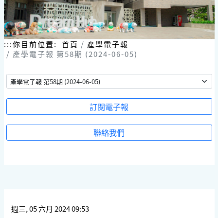
跳
到
主
要
內
:::
你目前位置:
首頁
產學電子報
容
產學電子報 第58期 (2024-06-05)
區
塊
訂閱電子報
聯絡我們
週三, 05 六月 2024 09:53