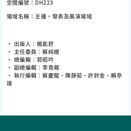
空間編號
：DH223
場域名稱
：主播，發表及展演場域
· 出版人︰楊能舒
· 主任委員︰蘇純繒
· 總編輯︰郭昭吟
· 副總編輯︰李青親
· 執行編輯︰蘇慶龍、陳靜茹、許鈴金
、
賴亭
瑋