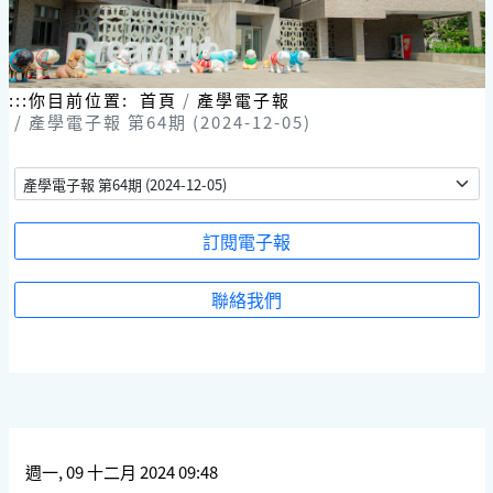
跳
到
主
要
內
:::
你目前位置:
首頁
產學電子報
容
產學電子報 第64期 (2024-12-05)
區
塊
訂閱電子報
聯絡我們
週一, 09 十二月 2024 09:48