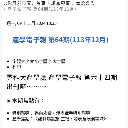
跳
:::
你目前位置:
首頁
訊息專區
本處公告
到
產學電子報 第64期(113年12月)
主
要
週一, 09 十二月 2024 10:35
內
容
區
產學電子報 第64期(113年12月)
塊
字體大小
縮小字體
加大字體
列印
雲科大產學處 產學電子報 第六十四期
出刊囉～～～
►本期焦點有：
特別報導：
邁向永續，淨零牽手特別報導
產學焦點：
《類職場設施-主播，發表及展演場域》