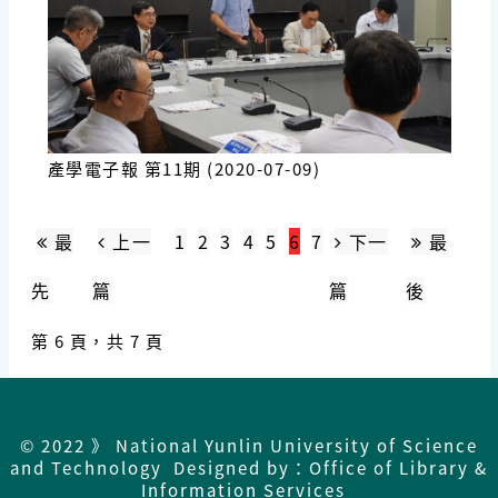
產學電子報 第11期 (2020-07-09)
最
上一
1
2
3
4
5
6
7
下一
最
先
篇
篇
後
第 6 頁，共 7 頁
© 2022 》 National Yunlin University of Science
and Technology Designed by：Office of Library &
Information Services