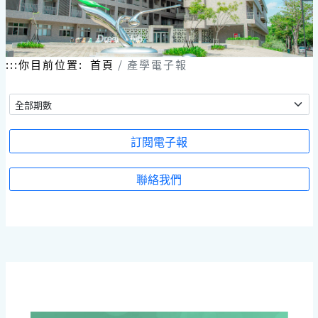
跳
到
主
要
內
:::
你目前位置:
首頁
產學電子報
容
區
塊
訂閱電子報
聯絡我們