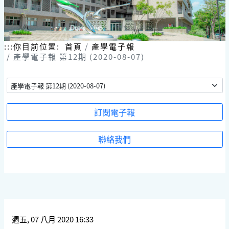
跳
到
主
要
內
:::
你目前位置:
首頁
產學電子報
容
產學電子報 第12期 (2020-08-07)
區
塊
訂閱電子報
聯絡我們
週五, 07 八月 2020 16:33