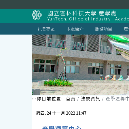
跳
到
國立雲林科技大學 產學處
主
YunTech. Office of Industry - Aca
要
內
訊息專區
本處簡介
服務項目
產
容
區
塊
:::
你目前位置:
首頁
法規資訊
產學運籌
週四, 24 十一月 2022 11:47
產學運籌中心