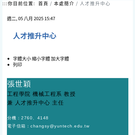
跳
:::
你目前位置:
首頁
本處簡介
人才推升中心
到
主
週二, 05 八月 2025 15:47
要
內
容
人才推升中心
區
塊
字體大小
縮小字體
加大字體
列印
張世穎
工程學院 機械工程系 教授
兼 人才推升中心 主任
分機：
2760、4148
電子
信箱
：
changsy@yuntech.edu.tw