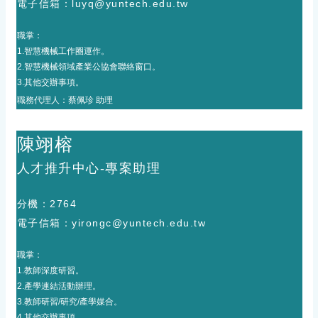
電子
信箱
：
luyq@yuntech.edu.tw
職掌：
1.智慧機械工作圈運作。
2.智慧機械領域產業公協會聯絡窗口。
3.其他交辦事項。
職務代理人：
蔡佩珍 助理
陳翊榕
人才推升中心-專案助理
分機：
2764
電子
信箱
：
yirongc@yuntech.edu.tw
職掌：
1.教師深度研習。
2.產學連結活動辦理。
3.教師研習/研究/產學媒合。
4.
其他交辦事項。