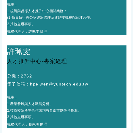
職掌：
1.統籌與督導人才推升中心相關業務：
(1)負責執行辦公室運籌管理及連結技職校院育才合作。
2.
其他交辦事項。
職務代理人：
許珮雯 經理
許珮雯
人才推升中心-專案經理
分機：
2762
電子
信箱
：
hpeiwen@yuntech.edu.tw
職掌：
1.產業發展與人才職能分析。
2.技職校院產學合作諮詢教育部重點任務指派。
3.
其他交辦事項。
職務代理人：
蔡佩珍 助理