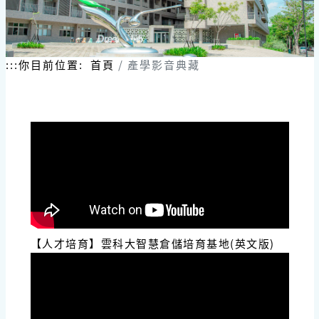
跳
到
主
要
內
:::
你目前位置:
首頁
產學影音典藏
容
區
塊
【人才培育】雲科大智慧倉儲培育基地(英文版)