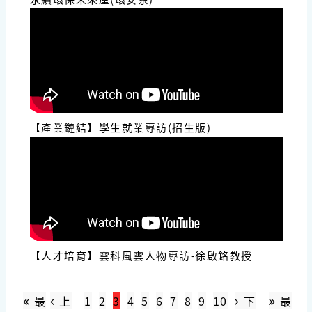
【產業鏈結】學生就業專訪(招生版)
【人才培育】雲科風雲人物專訪-徐啟銘教授
最
上
1
2
3
4
5
6
7
8
9
10
下
最