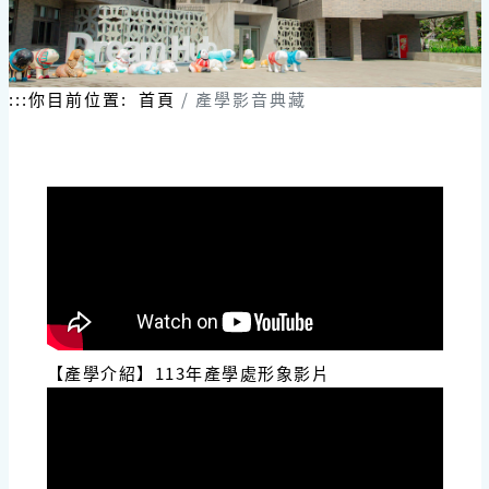
跳
到
主
要
內
:::
你目前位置:
首頁
產學影音典藏
容
區
塊
【產學介紹】113年產學處形象影片