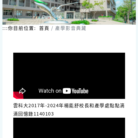
跳
到
主
要
內
:::
你目前位置:
首頁
產學影音典藏
容
區
塊
雲科大2017年-2024年楊能舒校長和產學處點點滴
滴回憶錄1140103