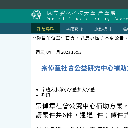
跳
到
國立雲林科技大學 產學處
主
YunTech. Office of Industry - Aca
要
內
訊息專區
本處簡介
服務項目
產
容
區
:::
你目前位置:
首頁
訊息專區
本處公告
塊
週三, 04 一月 2023 15:53
宗倬章社會公益研究中心補助方
字體大小
縮小字體
加大字體
列印
宗倬章社會公究中心補助方案，1
請案件共6件，通過1件；條件式