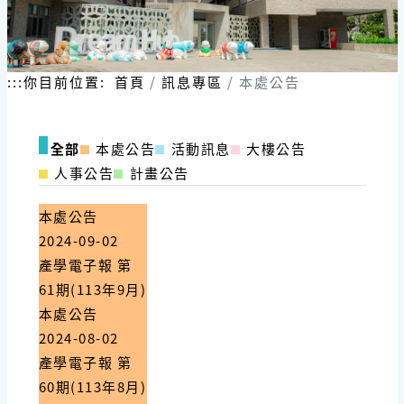
跳
到
主
要
內
:::
你目前位置:
首頁
訊息專區
本處公告
容
區
塊
全部
本處公告
活動訊息
大樓公告
人事公告
計畫公告
本處公告
2024-09-02
產學電子報 第
61期(113年9月)
本處公告
2024-08-02
產學電子報 第
60期(113年8月)