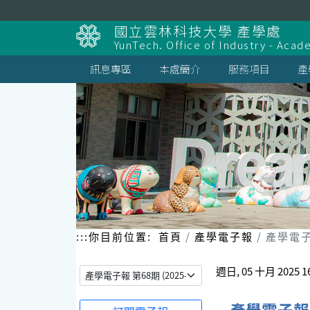
跳
到
國立雲林科技大學 產學處
主
YunTech. Office of Industry - Aca
要
內
訊息專區
本處簡介
服務項目
產
容
區
塊
:::
你目前位置:
首頁
產學電子報
產學電子報
週日, 05 十月 2025 16
產學電子報 第