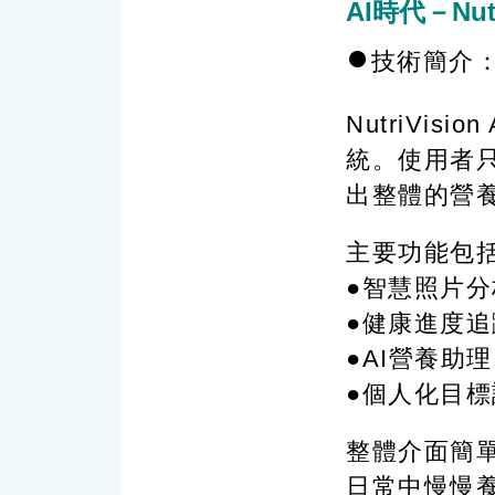
AI
時代－
Nu
●
技術簡介
NutriVis
統。使用者
出整體的營
主要功能包
●智慧照片
●健康進度
●AI營養助
●個人化目
整體介面簡
日常中慢慢