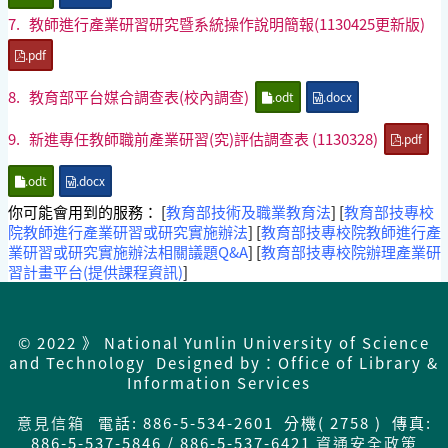
7.
教師進行產業研習研究暨系統操作說明簡報(1130425更新版)
.pdf
8.
教育部平台媒合調查表(校內調查)
.odt
.docx
9.
新進專任教師職前產業研習(究)評估調查表 (1130328)
.pdf
.odt
.docx
你可能會用到的服務： [
教育部技術及職業教育法
] [
教育部技專校
院教師進行產業研習或研究實施辦法
] [
教育部技專校院教師進行產
業研習或研究實施辦法相關議題Q&A
] [
教育部技專校院辦理產業研
習計畫平台(提供課程資訊)
]
© 2022 》 National Yunlin University of Science
and Technology Designed by：Office of Library &
Information Services
意見信箱
電話: 886-5-534-2601 分機( 2758 ) 傳真:
886-5-537-5846 / 886-5-537-6421
資通安全政策