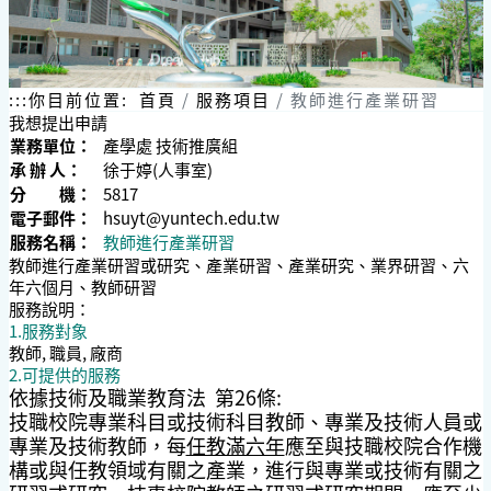
跳
到
主
要
內
:::
你目前位置:
首頁
服務項目
教師進行產業研習
容
我想提出申請
區
業務單位：
產學處 技術推廣組
塊
承 辦 人：
徐于婷(人事室)
分 機：
5817
電子郵件：
hsuyt@yuntech.edu.tw
服務名稱：
教師進行產業研習
教師進行產業研習或研究、產業研習、產業研究、業界研習、六
年六個月、教師研習
服務說明：
1.服務對象
教師, 職員, 廠商
2.可提供的服務
依據技術及職業教育法 第26條:
技職校院專業科目或技術科目教師、專業及技術人員或
專業及技術教師，每
任教滿六年
應至與技職校院合作機
構或
與任教領域有關之產業，進行與專業或技術有關之