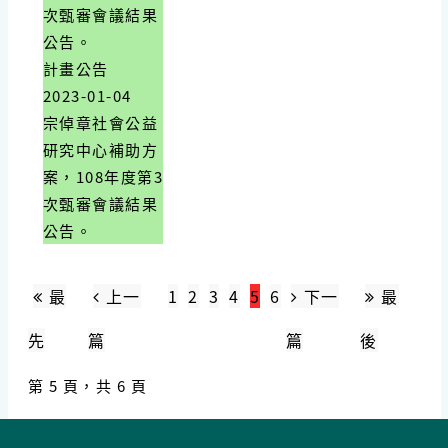
次甄審會議結果
公告。
計畫公告
2023-01-04
宗倬章社會公益
研究中心補助方
案，108年度第3
次甄審會議結果
公告。
最
上一
1
2
3
4
5
6
下一
最
先
篇
篇
後
第 5 頁，共 6 頁