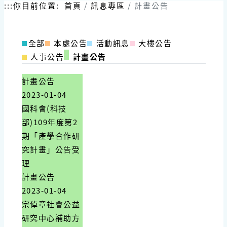
跳
:::
你目前位置:
首頁
訊息專區
計畫公告
到
主
要
全部
本處公告
活動訊息
大樓公告
內
容
人事公告
計畫公告
區
塊
計畫公告
2023-01-04
國科會(科技
部)109年度第2
期「產學合作研
究計畫」公告受
理
計畫公告
2023-01-04
宗倬章社會公益
研究中心補助方