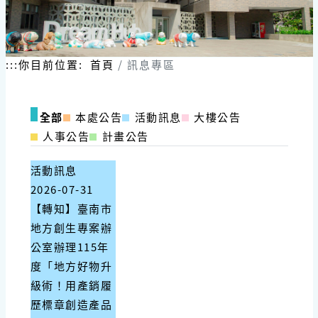
跳
到
主
要
內
:::
你目前位置:
首頁
訊息專區
容
區
塊
全部
本處公告
活動訊息
大樓公告
人事公告
計畫公告
活動訊息
2026-07-31
【轉知】臺南市
地方創生專案辦
公室辦理115年
度「地方好物升
級術！用產銷履
歷標章創造產品