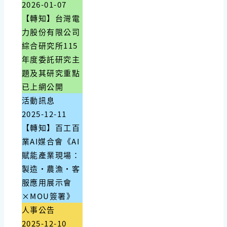
2026-01-07
【轉知】台灣電
力股份有限公司
綜合研究所115
年度委託研究主
題及其研究重點
已上網公開
活動訊息
2025-12-11
【轉知】百工百
業AI媒合會《AI
賦能產業現場：
製造・農漁・客
服應用展示會
×MOU簽署》
人事公告
2025-12-10