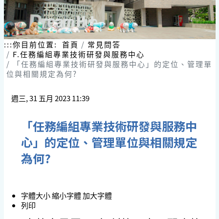
跳
到
主
要
內
:::
你目前位置:
首頁
常見問答
容
F.任務編組專業技術研發與服務中心
區
「任務編組專業技術研發與服務中心」的定位、管理單
塊
位與相關規定為何?
週三, 31 五月 2023 11:39
「任務編組專業技術研發與服務中
心」的定位、管理單位與相關規定
為何?
字體大小
縮小字體
加大字體
列印