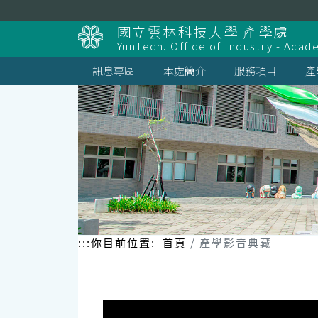
跳
到
國立雲林科技大學 產學處
主
YunTech. Office of Industry - Aca
要
內
訊息專區
本處簡介
服務項目
產
容
區
塊
:::
你目前位置:
首頁
產學影音典藏