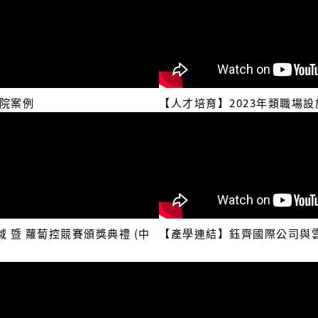
學院案例
【人才培育】2023年類職場
暨 蘿蔔控競賽頒獎典禮 (中
【產學連結】鈺齊國際公司與